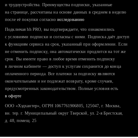
тратите много времени на поиск и вручную поднимаете
и трудоустройства. Преимущества подписки, указанные
резюме
на странице, рассчитаны на основе данных в среднем в неделю
после её покупки согласно
хотите сравнить себя с конкурентами и оценить шансы
исследованию
Подключая hh PRO, вы подтверждаете, что ознакомились
с условиями подписки и согласны с ними. Подписка даёт доступ
к функциям сервиса на срок, указанный при оформлении. Если
не отменить подписку, она автоматически продлится на тот же
срок. Вы имеете право в любое время отменить подписку
в личном кабинете — доступ к услугам сохранится до конца
оплаченного периода. Все платежи за подписку являются
окончательными и не подлежат возврату, кроме случаев,
предусмотренных законодательством. Полные условия есть
в оферте
ООО «Хэдхантер», ОГРН 1067761906805, 125047, г. Москва,
вн. тер. г. Муниципальный округ Тверской, ул. 2-я Брестская,
д. 48, помещ. 25