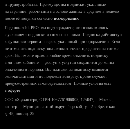
тратите много времени на поиск и вручную поднимаете
и трудоустройства. Преимущества подписки, указанные
резюме
на странице, рассчитаны на основе данных в среднем в неделю
после её покупки согласно
хотите сравнить себя с конкурентами и оценить шансы
исследованию
Подключая hh PRO, вы подтверждаете, что ознакомились
с условиями подписки и согласны с ними. Подписка даёт доступ
к функциям сервиса на срок, указанный при оформлении. Если
не отменить подписку, она автоматически продлится на тот же
срок. Вы имеете право в любое время отменить подписку
в личном кабинете — доступ к услугам сохранится до конца
оплаченного периода. Все платежи за подписку являются
окончательными и не подлежат возврату, кроме случаев,
предусмотренных законодательством. Полные условия есть
в оферте
ООО «Хэдхантер», ОГРН 1067761906805, 125047, г. Москва,
вн. тер. г. Муниципальный округ Тверской, ул. 2-я Брестская,
д. 48, помещ. 25