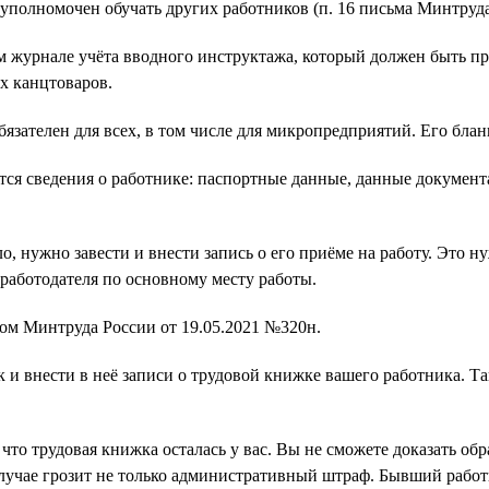
 уполномочен обучать других работников (п. 16 письма Минтруда
м журнале учёта вводного инструктажа, который должен быть пр
х канцтоваров.
язателен для всех, в том числе для микропредприятий. Его бла
тся сведения о работнике: паспортные данные, данные документа
о, нужно завести и внести запись о его приёме на работу. Это ну
работодателя по основному месту работы.
зом Минтруда России от 19.05.2021 №320н.
и внести в неё записи о трудовой книжке вашего работника. Так
 что трудовая книжка осталась у вас. Вы не сможете доказать об
случае грозит не только административный штраф. Бывший работ