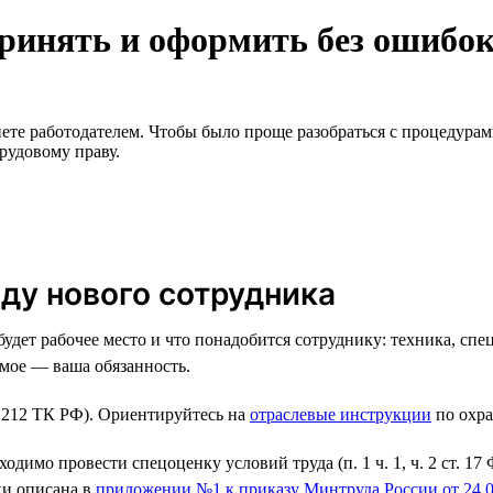
принять и оформить без ошибо
анете работодателем. Чтобы было проще разобраться с процедур
рудовому праву.
оду нового сотрудника
будет рабочее место и что понадобится сотруднику: техника, сп
мое — ваша обязанность.
. 212 ТК РФ). Ориентируйтесь на
отраслевые инструкции
по охра
одимо провести спецоценку условий труда (п. 1 ч. 1, ч. 2 ст. 1
ки описана в
приложении №1 к приказу Минтруда России от 24.