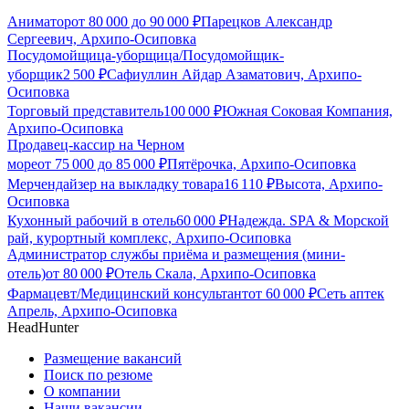
Аниматор
от
80 000
до
90 000
₽
Парецков Александр
Сергеевич, Архипо-Осиповка
Посудомойщица-уборщица/Посудомойщик-
уборщик
2 500
₽
Сафиуллин Айдар Азаматович, Архипо-
Осиповка
Торговый представитель
100 000
₽
Южная Соковая Компания,
Архипо-Осиповка
Продавец-кассир на Черном
море
от
75 000
до
85 000
₽
Пятёрочка, Архипо-Осиповка
Мерчендайзер на выкладку товара
16 110
₽
Высота, Архипо-
Осиповка
Кухонный рабочий в отель
60 000
₽
Надежда. SPA & Морской
рай, курортный комплекс, Архипо-Осиповка
Администратор службы приёма и размещения (мини-
отель)
от
80 000
₽
Отель Скала, Архипо-Осиповка
Фармацевт/Медицинский консультант
от
60 000
₽
Сеть аптек
Апрель, Архипо-Осиповка
HeadHunter
Размещение вакансий
Поиск по резюме
О компании
Наши вакансии