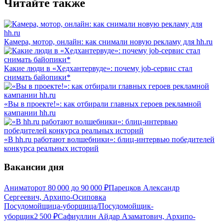
Читайте также
Камера, мотор, онлайн: как снимали новую рекламу для hh.ru
Какие люди в «Хедхантервуде»: почему job-сервис стал
снимать байопики*
«Вы в проекте!»: как отбирали главных героев рекламной
кампании hh.ru
«В hh.ru работают волшебники»: блиц-интервью победителей
конкурса реальных историй
Вакансии дня
Аниматор
от
80 000
до
90 000
₽
Парецков Александр
Сергеевич, Архипо-Осиповка
Посудомойщица-уборщица/Посудомойщик-
уборщик
2 500
₽
Сафиуллин Айдар Азаматович, Архипо-