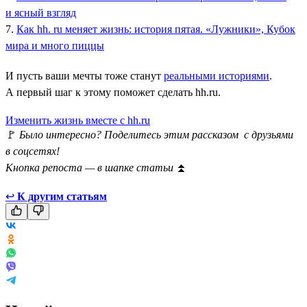
и ясный взгляд
7.
Как hh. ru меняет жизнь: история пятая. «Лужники», Кубок
мира и много пиццы
И пусть ваши мечты тоже станут
реальными историями
.
А первый шаг к этому поможет сделать hh.ru.
Изменить жизнь вместе с hh.ru
🚩
Было интересно? Поделитесь этим рассказом с друзьями
в соцсетях!
Кнопка репоста — в шапке статьи
⏫
↩
К другим статьям