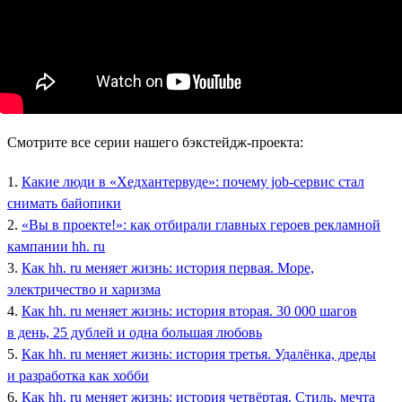
Смотрите все серии нашего бэкстейдж-проекта:
1.
Какие люди в «Хедхантервуде»: почему job-сервис стал
снимать байопики
2.
«Вы в проекте!»: как отбирали главных героев рекламной
кампании hh. ru
3.
Как hh. ru меняет жизнь: история первая. Море,
электричество и харизма
4.
Как hh. ru меняет жизнь: история вторая. 30 000 шагов
в день, 25 дублей и одна большая любовь
5.
Как hh. ru меняет жизнь: история третья. Удалёнка, дреды
и разработка как хобби
6.
Как hh. ru меняет жизнь: история четвёртая. Стиль, мечта