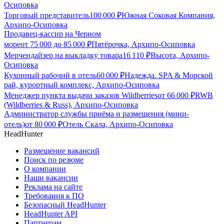
Осиповка
Торговый представитель
100 000
₽
Южная Соковая Компания,
Архипо-Осиповка
Продавец-кассир на Черном
море
от
75 000
до
85 000
₽
Пятёрочка, Архипо-Осиповка
Мерчендайзер на выкладку товара
16 110
₽
Высота, Архипо-
Осиповка
Кухонный рабочий в отель
60 000
₽
Надежда. SPA & Морской
рай, курортный комплекс, Архипо-Осиповка
Менеджер пункта выдачи заказов Wildberries
от
66 000
₽
RWB
(Wildberries & Russ), Архипо-Осиповка
Администратор службы приёма и размещения (мини-
отель)
от
80 000
₽
Отель Скала, Архипо-Осиповка
HeadHunter
Размещение вакансий
Поиск по резюме
О компании
Наши вакансии
Реклама на сайте
Требования к ПО
Безопасный HeadHunter
HeadHunter API
Партнерам