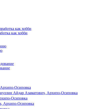
аботка как хобби
ию
ование
, Архипо-Осиповка
иуллин Айдар Азаматович, Архипо-Осиповка
рхипо-Осиповка
а, Архипо-Осиповка
повка