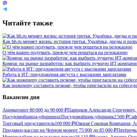
Читайте также
Как hh.ru меняет жизнь: история третья. Удалёнка, дреды и разр
О чём важно подумать, прежде чем решаться на релокацию
Компас на рынке разработок: как выбрать лучшую ИТ-компан
Работа в ИТ: предложения августа с высокими зарплатами
Как инженеру составить резюме, чтобы пригласили на собесед
Вакансии дня
Аниматор
от
80 000
до
90 000
₽
Парецков Александр Сергеевич
Посудомойщица-уборщица/Посудомойщик-уборщик
2 500
₽
Саф
Торговый представитель
100 000
₽
Южная Соковая Компания, А
Продавец-кассир на Черном море
от
75 000
до
85 000
₽
Пятёрочк
Мерчендайзер на выкладку товара
16 110
₽
Высота, Архипо-Оси