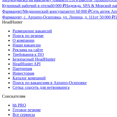
Кухонный рабочий в отель
60 000
₽
Надежда. SPA & Морской ра
Фармацевт/Медицинский консультант
от
60 000
₽
Сеть аптек Ап
Фармацевт, с. Архипо-Осиповка, ул. Ленина, д. 111
от
50 000
₽
Г
HeadHunter
Размещение вакансий
Поиск по резюме
О компании
Наши вакансии
Реклама на сайте
Требования к ПО
Безопасный HeadHunter
HeadHunter API
Партнерам
Инвесторам
Каталог компаний
Поиск по вакансиям в Архипо-Осиповке
Сетка: соцсеть для нетворкинга
Соискателям
hh PRO
Готовое резюме
Все сервисы