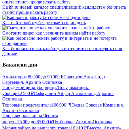
На hh.ru новый каталог специализаций: кандидатам без опыта
станет проще искать работу
Как найти работу без резюме за один день
Смотрите шире: как увеличить шансы найти работу
Как безопасно искать работу в интернете и не потерять свои
данные
Вакансии дня
Аниматор
от
80 000
до
90 000
₽
Парецков Александр
Сергеевич, Архипо-Осиповка
Посудомойщица-уборщица/Посудомойщик-
уборщик
2 500
₽
Сафиуллин Айдар Азаматович, Архипо-
Осиповка
Торговый представитель
100 000
₽
Южная Соковая Компания,
Архипо-Осиповка
Продавец-кассир на Черном
море
от
75 000
до
85 000
₽
Пятёрочка, Архипо-Осиповка
Мерчендайзер на выкладку товара
16 110
₽
Высота, Архипо-