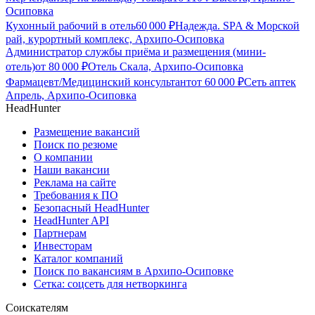
Осиповка
Кухонный рабочий в отель
60 000
₽
Надежда. SPA & Морской
рай, курортный комплекс, Архипо-Осиповка
Администратор службы приёма и размещения (мини-
отель)
от
80 000
₽
Отель Скала, Архипо-Осиповка
Фармацевт/Медицинский консультант
от
60 000
₽
Сеть аптек
Апрель, Архипо-Осиповка
HeadHunter
Размещение вакансий
Поиск по резюме
О компании
Наши вакансии
Реклама на сайте
Требования к ПО
Безопасный HeadHunter
HeadHunter API
Партнерам
Инвесторам
Каталог компаний
Поиск по вакансиям в Архипо-Осиповке
Сетка: соцсеть для нетворкинга
Соискателям