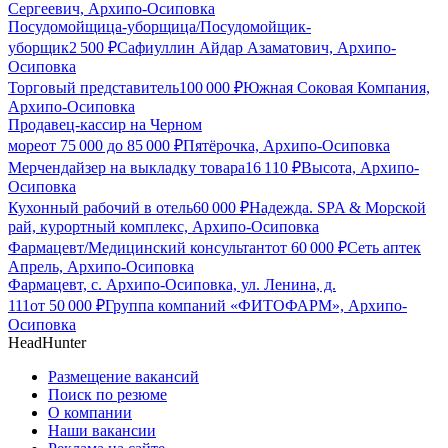
Сергеевич, Архипо-Осиповка
Посудомойщица-уборщица/Посудомойщик-
уборщик
2 500
₽
Сафиуллин Айдар Азаматович, Архипо-
Осиповка
Торговый представитель
100 000
₽
Южная Соковая Компания,
Архипо-Осиповка
Продавец-кассир на Черном
море
от
75 000
до
85 000
₽
Пятёрочка, Архипо-Осиповка
Мерчендайзер на выкладку товара
16 110
₽
Высота, Архипо-
Осиповка
Кухонный рабочий в отель
60 000
₽
Надежда. SPA & Морской
рай, курортный комплекс, Архипо-Осиповка
Фармацевт/Медицинский консультант
от
60 000
₽
Сеть аптек
Апрель, Архипо-Осиповка
Фармацевт, с. Архипо-Осиповка, ул. Ленина, д.
111
от
50 000
₽
Группа компаний «ФИТОФАРМ», Архипо-
Осиповка
HeadHunter
Размещение вакансий
Поиск по резюме
О компании
Наши вакансии