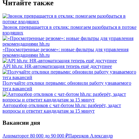
Читайте также
Звонок превращается в отклик: помогаем разобраться в потоке
входящих
«Просмотренные резюме»: новые фильтры для управления
рекомендациями hh.ru
API hh.ru: HR-автоматизация теперь ещё доступнее
Получайте отклики первыми: обновили работу узнаваемого
тега вакансий
Авторазбор откликов с чат-ботом hh.ru: разберёт, задаст
вопросы и ответит кандидатам за 15 минут
Вакансии дня
Аниматор
от
80 000
до
90 000
₽
Парецков Александр