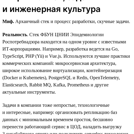
и инженерная культура
Миф.
Архаичный стек и процесс разработки, скучные задачи.
Реальность
. Стек ФБУН ЦНИИ Эпидемиологии
Роспотребнадзора находится на одном уровне с известными
ИТ-корпорациями. Например, разработка ведется на Go,
TypeScript, PHP (Yii) и Vue.js. Используются лучшие практики
коммерческих компаний: микросервисная архитектура,
широкое использование виртуализации, контейнеризация
(Docker и Kubernetes), PostgreSQL и Redis, OpenTelemetry,
Elasticsearch, Rabbit MQ, Kafka, Prometheus и другие
актуальные инструменты.
Задачи в компании тоже непростые, технологичные
и интересные, например: организовать репликацию баз
данных с минимальным временем простоя, бесшовно
перенести работающий сервис в ЦОД, наладить выгрузку
3‑гигабайтного отчета или подключить serverless-технологии.