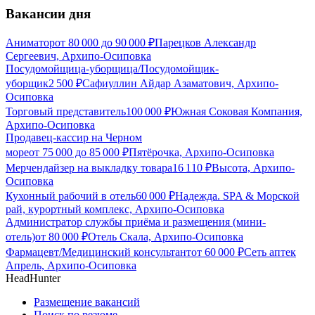
Вакансии дня
Аниматор
от
80 000
до
90 000
₽
Парецков Александр
Сергеевич, Архипо-Осиповка
Посудомойщица-уборщица/Посудомойщик-
уборщик
2 500
₽
Сафиуллин Айдар Азаматович, Архипо-
Осиповка
Торговый представитель
100 000
₽
Южная Соковая Компания,
Архипо-Осиповка
Продавец-кассир на Черном
море
от
75 000
до
85 000
₽
Пятёрочка, Архипо-Осиповка
Мерчендайзер на выкладку товара
16 110
₽
Высота, Архипо-
Осиповка
Кухонный рабочий в отель
60 000
₽
Надежда. SPA & Морской
рай, курортный комплекс, Архипо-Осиповка
Администратор службы приёма и размещения (мини-
отель)
от
80 000
₽
Отель Скала, Архипо-Осиповка
Фармацевт/Медицинский консультант
от
60 000
₽
Сеть аптек
Апрель, Архипо-Осиповка
HeadHunter
Размещение вакансий
Поиск по резюме