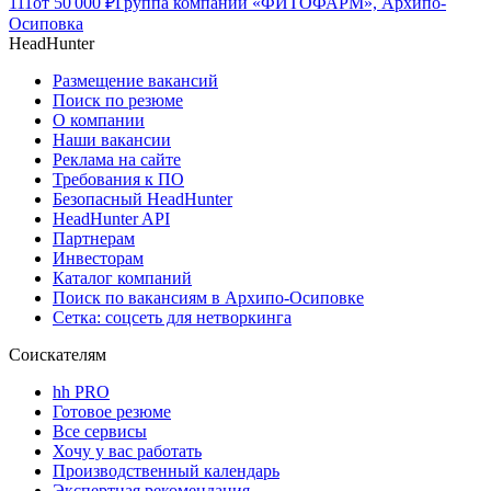
111
от
50 000
₽
Группа компаний «ФИТОФАРМ», Архипо-
Осиповка
HeadHunter
Размещение вакансий
Поиск по резюме
О компании
Наши вакансии
Реклама на сайте
Требования к ПО
Безопасный HeadHunter
HeadHunter API
Партнерам
Инвесторам
Каталог компаний
Поиск по вакансиям в Архипо-Осиповке
Сетка: соцсеть для нетворкинга
Соискателям
hh PRO
Готовое резюме
Все сервисы
Хочу у вас работать
Производственный календарь
Экспертная рекомендация