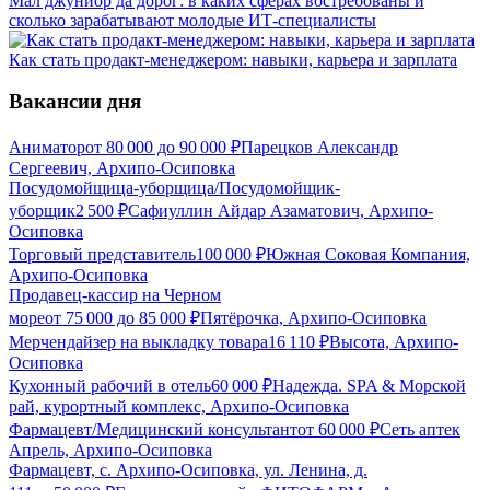
Мал джуниор да дорог: в каких сферах востребованы и
сколько зарабатывают молодые ИТ-специалисты
Как стать продакт-менеджером: навыки, карьера и зарплата
Вакансии дня
Аниматор
от
80 000
до
90 000
₽
Парецков Александр
Сергеевич, Архипо-Осиповка
Посудомойщица-уборщица/Посудомойщик-
уборщик
2 500
₽
Сафиуллин Айдар Азаматович, Архипо-
Осиповка
Торговый представитель
100 000
₽
Южная Соковая Компания,
Архипо-Осиповка
Продавец-кассир на Черном
море
от
75 000
до
85 000
₽
Пятёрочка, Архипо-Осиповка
Мерчендайзер на выкладку товара
16 110
₽
Высота, Архипо-
Осиповка
Кухонный рабочий в отель
60 000
₽
Надежда. SPA & Морской
рай, курортный комплекс, Архипо-Осиповка
Фармацевт/Медицинский консультант
от
60 000
₽
Сеть аптек
Апрель, Архипо-Осиповка
Фармацевт, с. Архипо-Осиповка, ул. Ленина, д.