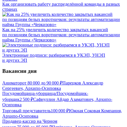
Как организовать работу распределённой команды в разных
странах
Как на 25% увеличить количество закрытых вакансий
по позициям белых воротничков: результаты автоматизации
найма Группы «Черкизово»
Электронные подписи: разбираемся в УКЭП, УНЭП
и других ЭП
Вакансии дня
Аниматор
от
80 000
до
90 000
₽
Парецков Александр
Сергеевич, Архипо-Осиповка
Посудомойщица-уборщица/Посудомойщик-
уборщик
2 500
₽
Сафиуллин Айдар Азаматович, Архипо-
Осиповка
Торговый представитель
100 000
₽
Южная Соковая Компания,
Архипо-Осиповка
Продавец-кассир на Черном