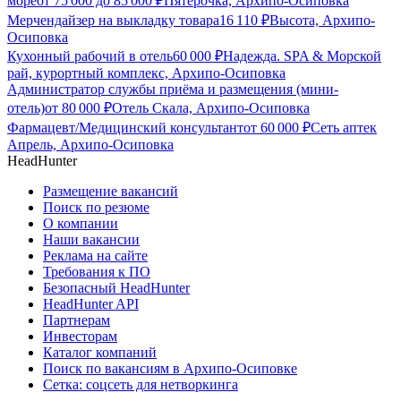
море
от
75 000
до
85 000
₽
Пятёрочка, Архипо-Осиповка
Мерчендайзер на выкладку товара
16 110
₽
Высота, Архипо-
Осиповка
Кухонный рабочий в отель
60 000
₽
Надежда. SPA & Морской
рай, курортный комплекс, Архипо-Осиповка
Администратор службы приёма и размещения (мини-
отель)
от
80 000
₽
Отель Скала, Архипо-Осиповка
Фармацевт/Медицинский консультант
от
60 000
₽
Сеть аптек
Апрель, Архипо-Осиповка
HeadHunter
Размещение вакансий
Поиск по резюме
О компании
Наши вакансии
Реклама на сайте
Требования к ПО
Безопасный HeadHunter
HeadHunter API
Партнерам
Инвесторам
Каталог компаний
Поиск по вакансиям в Архипо-Осиповке
Сетка: соцсеть для нетворкинга