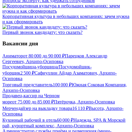
Вопросы эксперту: как удержать сотрудников
Корпоративная культура в небольших компаниях: зачем нужна
и как сформировать
Первый звонок кандидату: что сказать?
Вакансии дня
Аниматор
от
80 000
до
90 000
₽
Парецков Александр
Сергеевич, Архипо-Осиповка
Посудомойщица-уборщица/Посудомойщик-
уборщик
2 500
₽
Сафиуллин Айдар Азаматович, Архипо-
Осиповка
Торговый представитель
100 000
₽
Южная Соковая Компания,
Архипо-Осиповка
Продавец-кассир на Черном
море
от
75 000
до
85 000
₽
Пятёрочка, Архипо-Осиповка
Мерчендайзер на выкладку товара
16 110
₽
Высота, Архипо-
Осиповка
Кухонный рабочий в отель
60 000
₽
Надежда. SPA & Морской
рай, курортный комплекс, Архипо-Осиповка
Администратор службы приёма и размещения (мини-