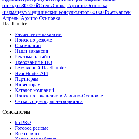
отель)
от
80 000
₽
Отель Скала, Архипо-Осиповка
Фармацевт/Медицинский консультант
от
60 000
₽
Сеть аптек
Апрель, Архипо-Осиповка
HeadHunter
Размещение вакансий
Поиск по резюме
О компании
Наши вакансии
Реклама на сайте
Требования к ПО
Безопасный HeadHunter
HeadHunter API
Партнерам
Инвесторам
Каталог компаний
Поиск по вакансиям в Архипо-Осиповке
Сетка: соцсеть для нетворкинга
Соискателям
hh PRO
Готовое резюме
Все сервисы