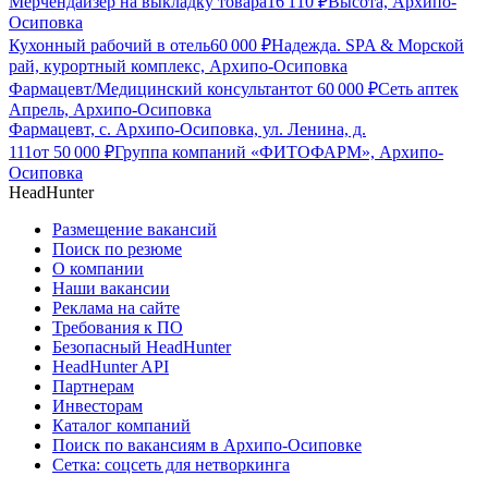
Мерчендайзер на выкладку товара
16 110
₽
Высота, Архипо-
Осиповка
Кухонный рабочий в отель
60 000
₽
Надежда. SPA & Морской
рай, курортный комплекс, Архипо-Осиповка
Фармацевт/Медицинский консультант
от
60 000
₽
Сеть аптек
Апрель, Архипо-Осиповка
Фармацевт, с. Архипо-Осиповка, ул. Ленина, д.
111
от
50 000
₽
Группа компаний «ФИТОФАРМ», Архипо-
Осиповка
HeadHunter
Размещение вакансий
Поиск по резюме
О компании
Наши вакансии
Реклама на сайте
Требования к ПО
Безопасный HeadHunter
HeadHunter API
Партнерам
Инвесторам
Каталог компаний
Поиск по вакансиям в Архипо-Осиповке
Сетка: соцсеть для нетворкинга