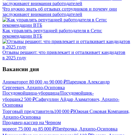
Что нужно знать об отзывах сотрудников и почему они
заслуживают внимания работодателей
Как управлять репутацией работодателя в Сети:
рекомендации ВТБ
Отзывы решают: что привлекает и отталкивает кандидатов
в 2025 году
Вакансии дня
Аниматор
от
80 000
до
90 000
₽
Парецков Александр
Сергеевич, Архипо-Осиповка
Посудомойщица-уборщица/Посудомойщик-
уборщик
2 500
₽
Сафиуллин Айдар Азаматович, Архипо-
Осиповка
Торговый представитель
100 000
₽
Южная Соковая Компания,
Архипо-Осиповка
Продавец-кассир на Черном
море
от
75 000
до
85 000
₽
Пятёрочка, Архипо-Осиповка