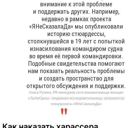
внимание к этой проблеме
и поддержать других. Например,
недавно в рамках проекта
«ЯНеСказалаДа» мы опубликовали
историю стюардессы,
столкнувшейся в 19 лет с попыткой
изнасилования командиром судна
во время её первой командировки.
Подобные свидетельства помогают
нам показать реальность проблемы
и создать пространство для
открытого обсуждения и поддержки.
Ольга Ручина, PR-менеджер сети взаимопомощи женщин
«ТыНеОдна», гендерная исследовательница, организатор
спецпроекта «ЯНеСказалаДа»
Как наказать харассера