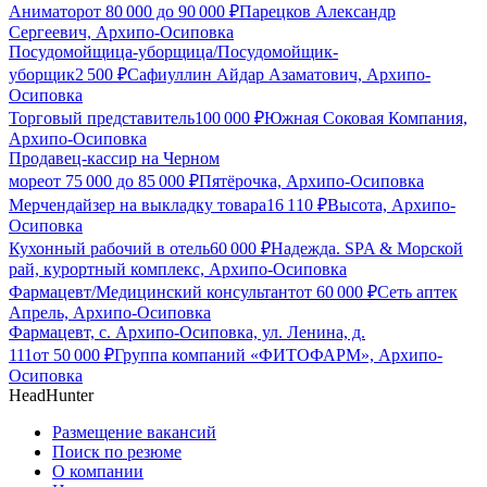
Аниматор
от
80 000
до
90 000
₽
Парецков Александр
Сергеевич, Архипо-Осиповка
Посудомойщица-уборщица/Посудомойщик-
уборщик
2 500
₽
Сафиуллин Айдар Азаматович, Архипо-
Осиповка
Торговый представитель
100 000
₽
Южная Соковая Компания,
Архипо-Осиповка
Продавец-кассир на Черном
море
от
75 000
до
85 000
₽
Пятёрочка, Архипо-Осиповка
Мерчендайзер на выкладку товара
16 110
₽
Высота, Архипо-
Осиповка
Кухонный рабочий в отель
60 000
₽
Надежда. SPA & Морской
рай, курортный комплекс, Архипо-Осиповка
Фармацевт/Медицинский консультант
от
60 000
₽
Сеть аптек
Апрель, Архипо-Осиповка
Фармацевт, с. Архипо-Осиповка, ул. Ленина, д.
111
от
50 000
₽
Группа компаний «ФИТОФАРМ», Архипо-
Осиповка
HeadHunter
Размещение вакансий
Поиск по резюме
О компании