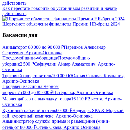
Как перестать говорить об устойчивом развитии и начать
действовать
Шорт-лист: объявлены финалисты Премии HR-бренд 2024
Вакансии дня
Аниматор
от
80 000
до
90 000
₽
Парецков Александр
Сергеевич, Архипо-Осиповка
Посудомойщица-уборщица/Посудомойщик-
уборщик
2 500
₽
Сафиуллин Айдар Азаматович, Архипо-
Осиповка
Торговый представитель
100 000
₽
Южная Соковая Компания,
Архипо-Осиповка
Продавец-кассир на Черном
море
от
75 000
до
85 000
₽
Пятёрочка, Архипо-Осиповка
Мерчендайзер на выкладку товара
16 110
₽
Высота, Архипо-
Осиповка
Кухонный рабочий в отель
60 000
₽
Надежда. SPA & Морской
рай, курортный комплекс, Архипо-Осиповка
Администратор службы приёма и размещения (мини-
отель)
от
80 000
₽
Отель Скала, Архипо-Осиповка