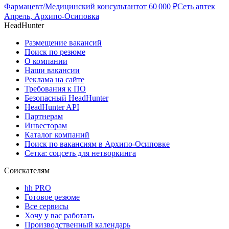
Фармацевт/Медицинский консультант
от
60 000
₽
Сеть аптек
Апрель, Архипо-Осиповка
HeadHunter
Размещение вакансий
Поиск по резюме
О компании
Наши вакансии
Реклама на сайте
Требования к ПО
Безопасный HeadHunter
HeadHunter API
Партнерам
Инвесторам
Каталог компаний
Поиск по вакансиям в Архипо-Осиповке
Сетка: соцсеть для нетворкинга
Соискателям
hh PRO
Готовое резюме
Все сервисы
Хочу у вас работать
Производственный календарь