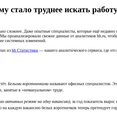
му стало труднее искать работ
ельно сложнее. Даже опытные специалисты, которые ещё недавно
Мы проанализировали свежие данные от аналитиков hh.ru, чтобы
вие системных изменений.
алах из
hh Статистики
— нашего аналитического сервиса, где от
тёт.
Белыми воротничками
называют офисных специалистов. Это
, занятые в «немануальном» труде.
о активных резюме на одну вакансию)
, за год показатель вырос
что на каждую вакансию белых воротничков теперь претендует гор