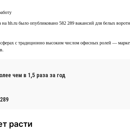
 на hh.ru было опубликовано 582 289 вакансий для белых ворот
н в сферах с традиционно высоким числом офисных ролей — марк
в.
лее чем в 1,5 раза за год
 289
т расти