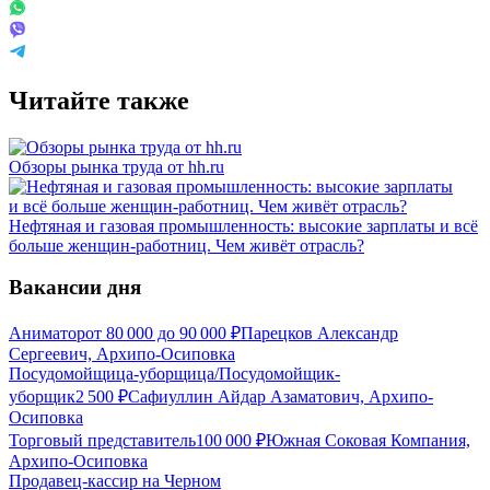
Читайте также
Обзоры рынка труда от hh.ru
Нефтяная и газовая промышленность: высокие зарплаты и всё
больше женщин-работниц. Чем живёт отрасль?
Вакансии дня
Аниматор
от
80 000
до
90 000
₽
Парецков Александр
Сергеевич, Архипо-Осиповка
Посудомойщица-уборщица/Посудомойщик-
уборщик
2 500
₽
Сафиуллин Айдар Азаматович, Архипо-
Осиповка
Торговый представитель
100 000
₽
Южная Соковая Компания,
Архипо-Осиповка
Продавец-кассир на Черном