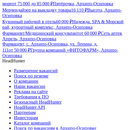
море
от
75 000
до
85 000
₽
Пятёрочка, Архипо-Осиповка
Мерчендайзер на выкладку товара
16 110
₽
Высота, Архипо-
Осиповка
Кухонный рабочий в отель
60 000
₽
Надежда. SPA & Морской
рай, курортный комплекс, Архипо-Осиповка
Фармацевт/Медицинский консультант
от
60 000
₽
Сеть аптек
Апрель, Архипо-Осиповка
Фармацевт, с. Архипо-Осиповка, ул. Ленина, д.
111
от
50 000
₽
Группа компаний «ФИТОФАРМ», Архипо-
Осиповка
HeadHunter
Размещение вакансий
Поиск по резюме
О компании
Наши вакансии
Реклама на сайте
Требования к ПО
Безопасный HeadHunter
HeadHunter API
Партнерам
Инвесторам
Каталог компаний
Поиск по вакансиям в Архипо-Осиповке