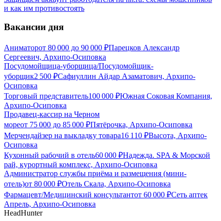
и как им противостоять
Вакансии дня
Аниматор
от
80 000
до
90 000
₽
Парецков Александр
Сергеевич, Архипо-Осиповка
Посудомойщица-уборщица/Посудомойщик-
уборщик
2 500
₽
Сафиуллин Айдар Азаматович, Архипо-
Осиповка
Торговый представитель
100 000
₽
Южная Соковая Компания,
Архипо-Осиповка
Продавец-кассир на Черном
море
от
75 000
до
85 000
₽
Пятёрочка, Архипо-Осиповка
Мерчендайзер на выкладку товара
16 110
₽
Высота, Архипо-
Осиповка
Кухонный рабочий в отель
60 000
₽
Надежда. SPA & Морской
рай, курортный комплекс, Архипо-Осиповка
Администратор службы приёма и размещения (мини-
отель)
от
80 000
₽
Отель Скала, Архипо-Осиповка
Фармацевт/Медицинский консультант
от
60 000
₽
Сеть аптек
Апрель, Архипо-Осиповка
HeadHunter