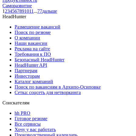
Продуктивность
Саморазвитие
1
2
3
4
5
6
7
8
9
10
11
...
77
дальше
HeadHunter
Размещение вакансий
Поиск по резюме
О компании
Наши вакансии
Реклама на сайте
Требования к ПО
Безопасный HeadHunter
HeadHunter API
Партнерам
Инвесторам
Каталог компаний
Поиск по вакансиям в Архипо-Осиповке
Сетка: соцсеть для нетворкинга
Соискателям
hh PRO
Готовое резюме
Все сервисы
Хочу у вас работать
Производственный календарь