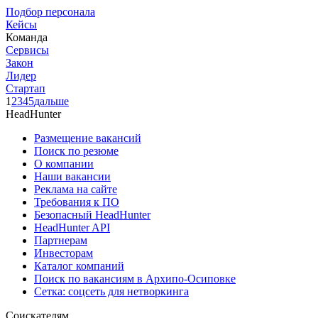
Подбор персонала
Кейсы
Команда
Сервисы
Закон
Лидер
Стартап
1
2
3
4
5
дальше
HeadHunter
Размещение вакансий
Поиск по резюме
О компании
Наши вакансии
Реклама на сайте
Требования к ПО
Безопасный HeadHunter
HeadHunter API
Партнерам
Инвесторам
Каталог компаний
Поиск по вакансиям в Архипо-Осиповке
Сетка: соцсеть для нетворкинга
Соискателям