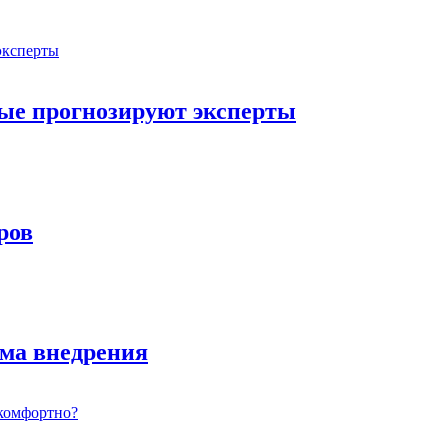
орые прогнозируют эксперты
ров
ема внедрения