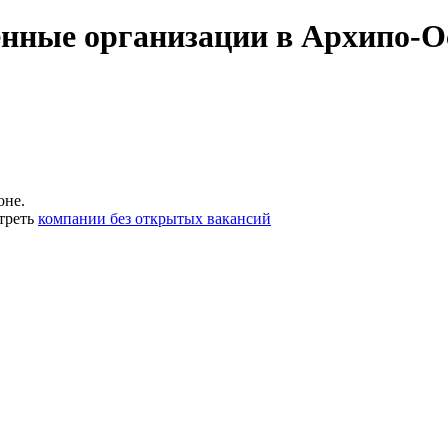
енные организации в Архипо-О
оне.
треть
компании без открытых вакансий