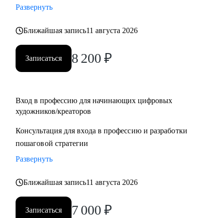
Развернуть
для правительства Дубая
• Создал AR-фильтры с охватом более 1М
Ближайшая запись
11 августа 2026
С чем могу помочь:
8 200
₽
Записаться
• побороть страхи неизвестности и мнимой сложности
творческой работы
• определиться с направлением в искусстве
• создать ступенчатую программу развития тебя, как
Вход в профессию для начинающих цифровых
художников/креаторов
художника
• провести разбор портфолио, помочь с составлением CV
Консультация для входа в профессию и разработки
• дать советы по прохождению собеседований и провести
пошаговой стратегии
репетиции
Развернуть
• провести ревью тестовых заданий, дать рекомендации
перед отправкой работодателю
Ближайшая запись
11 августа 2026
• познакомить с AI инструментами и вместе внедрить их в
твой рабочий процесс
7 000
₽
Записаться
• обучить с нуля работать в 3D, 3D-сканированием, AR,