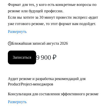
Формат для тех, у кого есть конкретные вопросы по
• Руководителям бизнеса: построение продуктовой
резюме или будущей профессии.
команды, консультация "внешнего СРО", построение
Если вы хотите за 30 минут провести экспресс-аудит
продуктовой культуры и ускорение процессов для
уже готового резюме, то этот формат вам подойдет.
достижения целей.
• Тем, кто недавно стал руководителем: как работать с
Развернуть
командой, выстраивать эффективные процессы и не
Ближайшая запись
6 августа 2026
сжигать команду, как работать со смежными командами,
заказчиками и руководителями.
9 900
₽
• Senior менеджерам, которые хотят вырасти до СРО:
Записаться
построение стратегии роста, менторство по рабочим
вопросам.
• Junior и middle project/product-менеджмента, которые хотят
Аудит резюме и разработка рекомендаций для
расти.
Product/Project-менеджеров
• Тем, кто хочет войти в IT и начать строить карьеру с нуля.
Консультация для составления эффективного резюме
Развернуть