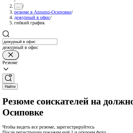
/
/
...
резюме в Архипо-Осиповке
/
дежурный в офис
/
гибкий график
дежурный в офис
Резюме
Найти
Резюме соискателей на должн
Осиповке
Чтобы видеть все резюме, зарегистрируйтесь
После регистрации покажем ещё 1 и откроем фото