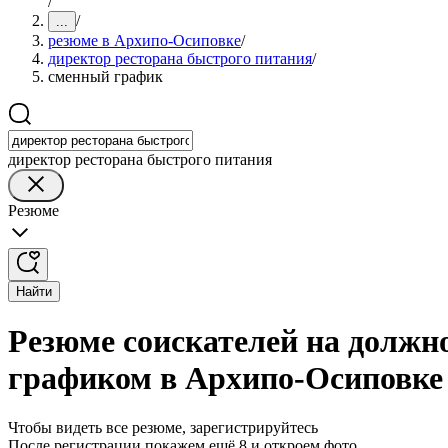
/
/
...
резюме в Архипо-Осиповке
/
директор ресторана быстрого питания
/
сменный график
директор ресторана быстрого питания
Резюме
Найти
Резюме соискателей на должн
графиком в Архипо-Осиповке
Чтобы видеть все резюме, зарегистрируйтесь
После регистрации покажем ещё 8 и откроем фото