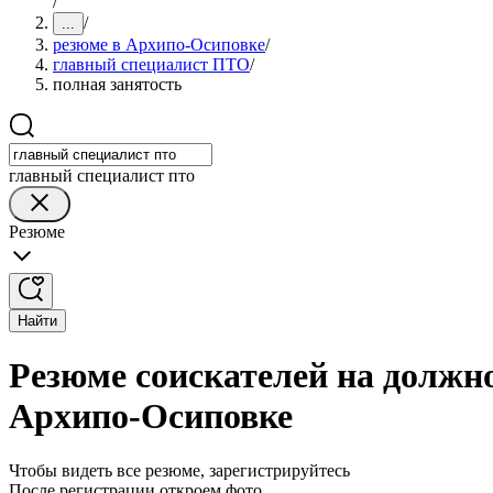
/
/
...
резюме в Архипо-Осиповке
/
главный специалист ПТО
/
полная занятость
главный специалист пто
Резюме
Найти
Резюме соискателей на должн
Архипо-Осиповке
Чтобы видеть все резюме, зарегистрируйтесь
После регистрации откроем фото