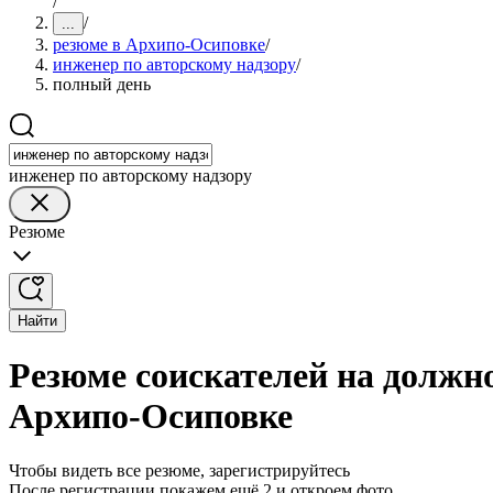
/
/
...
резюме в Архипо-Осиповке
/
инженер по авторскому надзору
/
полный день
инженер по авторскому надзору
Резюме
Найти
Резюме соискателей на должно
Архипо-Осиповке
Чтобы видеть все резюме, зарегистрируйтесь
После регистрации покажем ещё 2 и откроем фото