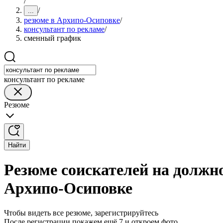
/
/
...
резюме в Архипо-Осиповке
/
консультант по рекламе
/
сменный график
консультант по рекламе
Резюме
Найти
Резюме соискателей на должн
Архипо-Осиповке
Чтобы видеть все резюме, зарегистрируйтесь
После регистрации покажем ещё 7 и откроем фото