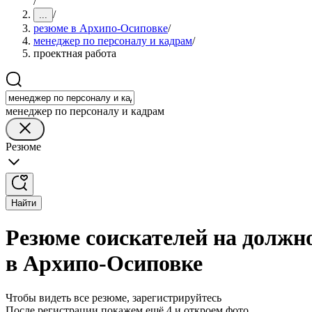
/
/
...
резюме в Архипо-Осиповке
/
менеджер по персоналу и кадрам
/
проектная работа
менеджер по персоналу и кадрам
Резюме
Найти
Резюме соискателей на должн
в Архипо-Осиповке
Чтобы видеть все резюме, зарегистрируйтесь
После регистрации покажем ещё 4 и откроем фото