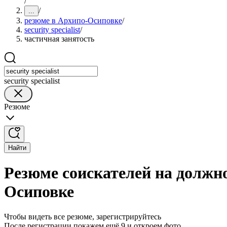
/
/
...
резюме в Архипо-Осиповке
/
security specialist
/
частичная занятость
security specialist
Резюме
Найти
Резюме соискателей на должнос
Осиповке
Чтобы видеть все резюме, зарегистрируйтесь
После регистрации покажем ещё 9 и откроем фото