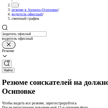
/
/
...
резюме в Архипо-Осиповке
/
водитель офисный
/
сменный график
водитель офисный
Резюме
Найти
Резюме соискателей на должн
Осиповке
Чтобы видеть все резюме, зарегистрируйтесь
После регистрации покажем ещё 15 и откроем фото