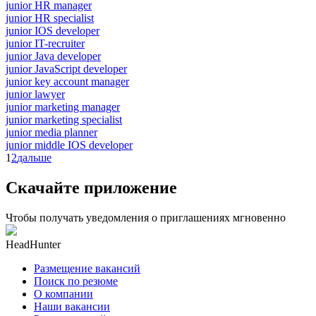
junior HR manager
junior HR specialist
junior IOS developer
junior IT-recruiter
junior Java developer
junior JavaScript developer
junior key account manager
junior lawyer
junior marketing manager
junior marketing specialist
junior media planner
junior middle IOS developer
1
2
дальше
Скачайте приложение
Чтобы получать уведомления о приглашениях мгновенно
HeadHunter
Размещение вакансий
Поиск по резюме
О компании
Наши вакансии