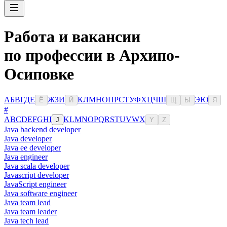
Работа и вакансии
по профессии в Архипо-
Осиповке
А
Б
В
Г
Д
Е
Ж
З
И
К
Л
М
Н
О
П
Р
С
Т
У
Ф
Х
Ц
Ч
Ш
Э
Ю
Ё
Й
Щ
Ы
Я
#
A
B
C
D
E
F
G
H
I
K
L
M
N
O
P
Q
R
S
T
U
V
W
X
J
Y
Z
Java backend developer
Java developer
Java ee developer
Java engineer
Java scala developer
Javascript developer
JavaScript engineer
Java software engineer
Java team lead
Java team leader
Java tech lead