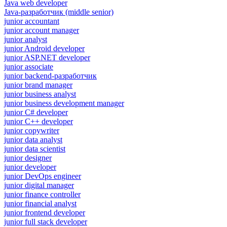
Java web developer
Java-разработчик (middle senior)
junior accountant
junior account manager
junior analyst
junior Android developer
junior ASP.NET developer
junior associate
junior backend-разработчик
junior brand manager
junior business analyst
junior business development manager
junior C# developer
junior C++ developer
junior copywriter
junior data analyst
junior data scientist
junior designer
junior developer
junior DevOps engineer
junior digital manager
junior finance controller
junior financial analyst
junior frontend developer
junior full stack developer