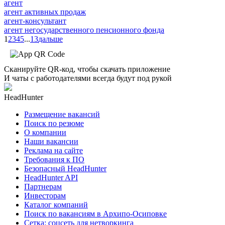
агент
агент активных продаж
агент-консультант
агент негосударственного пенсионного фонда
1
2
3
4
5
...
13
дальше
Сканируйте QR-код, чтобы скачать приложение
И чаты с работодателями всегда будут под рукой
HeadHunter
Размещение вакансий
Поиск по резюме
О компании
Наши вакансии
Реклама на сайте
Требования к ПО
Безопасный HeadHunter
HeadHunter API
Партнерам
Инвесторам
Каталог компаний
Поиск по вакансиям в Архипо-Осиповке
Сетка: соцсеть для нетворкинга