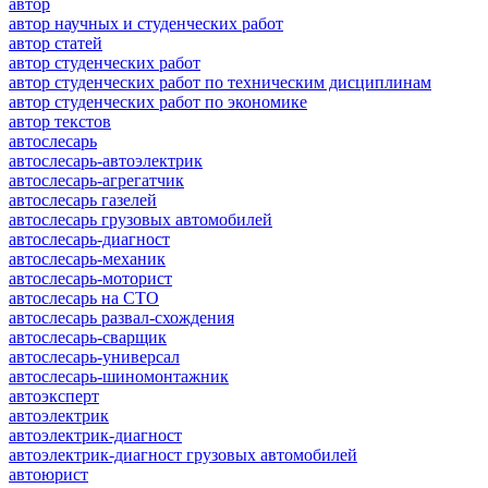
автор
автор научных и студенческих работ
автор статей
автор студенческих работ
автор студенческих работ по техническим дисциплинам
автор студенческих работ по экономике
автор текстов
автослесарь
автослесарь-автоэлектрик
автослесарь-агрегатчик
автослесарь газелей
автослесарь грузовых автомобилей
автослесарь-диагност
автослесарь-механик
автослесарь-моторист
автослесарь на СТО
автослесарь развал-схождения
автослесарь-сварщик
автослесарь-универсал
автослесарь-шиномонтажник
автоэксперт
автоэлектрик
автоэлектрик-диагност
автоэлектрик-диагност грузовых автомобилей
автоюрист