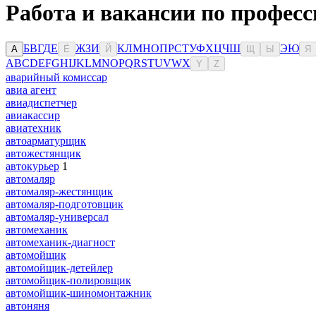
Работа и вакансии по профес
Б
В
Г
Д
Е
Ж
З
И
К
Л
М
Н
О
П
Р
С
Т
У
Ф
Х
Ц
Ч
Ш
Э
Ю
А
Ё
Й
Щ
Ы
Я
A
B
C
D
E
F
G
H
I
J
K
L
M
N
O
P
Q
R
S
T
U
V
W
X
Y
Z
аварийный комиссар
авиа агент
авиадиспетчер
авиакассир
авиатехник
автоарматурщик
автожестянщик
автокурьер
1
автомаляр
автомаляр-жестянщик
автомаляр-подготовщик
автомаляр-универсал
автомеханик
автомеханик-диагност
автомойщик
автомойщик-детейлер
автомойщик-полировщик
автомойщик-шиномонтажник
автоняня