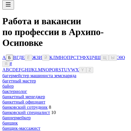
Работа и вакансии
по профессии в Архипо-
Осиповке
А
В
Г
Д
Е
Ж
З
И
К
Л
М
Н
О
П
Р
С
Т
У
Ф
Х
Ц
Ч
Ш
Э
Ю
Б
Ё
Й
Щ
Ы
#
Я
A
B
C
D
E
F
G
H
I
J
K
L
M
N
O
P
Q
R
S
T
U
V
W
X
Y
Z
багермейстер машиниста земснаряда
багетный мастер
байер
бактериолог
банкетный менеджер
банкетный официант
банковский сотрудник
8
банковский специалист
10
баннермейкер
банщик
банщик-массажист