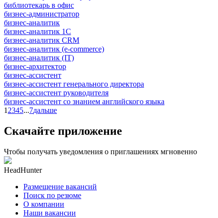
библиотекарь в офис
бизнес-администратор
бизнес-аналитик
бизнес-аналитик 1С
бизнес-аналитик CRM
бизнес-аналитик (e-commerce)
бизнес-аналитик (IT)
бизнес-архитектор
бизнес-ассистент
бизнес-ассистент генерального директора
бизнес-ассистент руководителя
бизнес-ассистент со знанием английского языка
1
2
3
4
5
...
7
дальше
Скачайте приложение
Чтобы получать уведомления о приглашениях мгновенно
HeadHunter
Размещение вакансий
Поиск по резюме
О компании
Наши вакансии