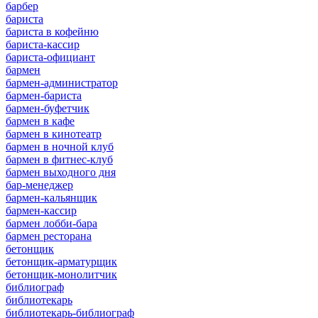
барбер
бариста
бариста в кофейню
бариста-кассир
бариста-официант
бармен
бармен-администратор
бармен-бариста
бармен-буфетчик
бармен в кафе
бармен в кинотеатр
бармен в ночной клуб
бармен в фитнес-клуб
бармен выходного дня
бар-менеджер
бармен-кальянщик
бармен-кассир
бармен лобби-бара
бармен ресторана
бетонщик
бетонщик-арматурщик
бетонщик-монолитчик
библиограф
библиотекарь
библиотекарь-библиограф