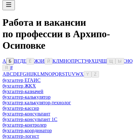
Работа и вакансии
по профессии в Архипо-
Осиповке
А
В
Г
Д
Е
Ж
З
И
К
Л
М
Н
О
П
Р
С
Т
У
Ф
Х
Ц
Ч
Ш
Э
Ю
Б
Ё
Й
Щ
Ы
#
Я
A
B
C
D
E
F
G
H
I
J
K
L
M
N
O
P
Q
R
S
T
U
V
W
X
Y
Z
бухгалтер ЕГАИС
бухгалтер ЖКХ
бухгалтер-казначей
бухгалтер-калькулятор
бухгалтер калькулятор-технолог
бухгалтер-кассир
бухгалтер-консультант
бухгалтер-консультант 1С
бухгалтер-контролер
бухгалтер-координатор
бухгалтер-логист