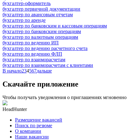
бухгалтер-оформитель
бухгалтер первичной документации
бухгалтер по авансовым отчетам
бухгалтер по аренде
бухгалтер по банковским и кассовым операциям
бухгалтер по банковским операциям
бухгалтер по валютным операциям
бухгалтер по ведению ИП
бухгалтер по ведению расчетного счета
бухгалтер по ведению ФЛП
бухгалтер по взаиморасчетам
бухгалтер по взаиморасчетам с клиентами
В начало
2
3
4
5
6
7
дальше
Скачайте приложение
Чтобы получать уведомления о приглашениях мгновенно
HeadHunter
Размещение вакансий
Поиск по резюме
О компании
Наши вакансии