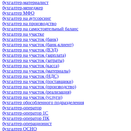
бухгалтер-материалист
бухгалтер-менеджер
бухгалтер МФО
бухгалтер на аутсорсинг
бухгалтер на производство
бухгалтер на самостоятельный баланс
бухгалтер на участке
бухгалтер на участок (банк)
бухгалтер на участок (банк-клиент)
бухгалтер на участок (ВЭД)
бухгалтер на участок (зарплата)
бухгалтер на участок (затраты)
бухгалтер на участок (касса)
бухгалтер на участок (материалы)
бухгалтер на участок (НДС)
бухгалтер на участок (поставщики)
бухгалтер на участок (производство)
бухгалтер на участок (реализация)
бухгалтер на участок (услуги)
бухгалтер обособленного подразделения
бухгалтер-оператор
бухгалтер-оператор 1С
бухгалтер-оператор ПК
бухгалтер-операционист
бухгалтер ОСНО