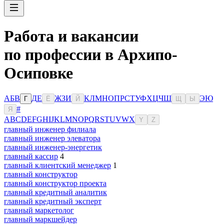
Работа и вакансии
по профессии в Архипо-
Осиповке
А
Б
В
Д
Е
Ж
З
И
К
Л
М
Н
О
П
Р
С
Т
У
Ф
Х
Ц
Ч
Ш
Э
Ю
Г
Ё
Й
Щ
Ы
#
Я
A
B
C
D
E
F
G
H
I
J
K
L
M
N
O
P
Q
R
S
T
U
V
W
X
Y
Z
главный инженер филиала
главный инженер элеватора
главный инженер-энергетик
главный кассир
4
главный клиентский менеджер
1
главный конструктор
главный конструктор проекта
главный кредитный аналитик
главный кредитный эксперт
главный маркетолог
главный маркшейдер