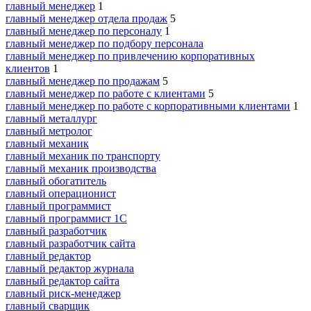
главный менеджер
1
главный менеджер отдела продаж
5
главный менеджер по персоналу
1
главный менеджер по подбору персонала
главный менеджер по привлечению корпоративных
клиентов
1
главный менеджер по продажам
5
главный менеджер по работе с клиентами
5
главный менеджер по работе с корпоративными клиентами
1
главный металлург
главный метролог
главный механик
главный механик по транспорту
главный механик производства
главный обогатитель
главный операционист
главный программист
главный программист 1С
главный разработчик
главный разработчик сайта
главный редактор
главный редактор журнала
главный редактор сайта
главный риск-менеджер
главный сварщик