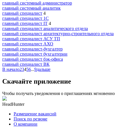
главный системный администратор
главный системный аналитик
главный специалист
4
главный специалист 1С
главный специалист IT
4
главный специалист аналитического отдела
главный специалист архитектурно-строительного отдела
главный специалист АСУ ТП
главный специалист АХО
главный специалист-бухгалтер
главный специалист бухгалтерии
главный специалист бэк-офиса
главный специалист ВК
В начало
2
3
4
5
6
...
9
дальше
Скачайте приложение
Чтобы получать уведомления о приглашениях мгновенно
HeadHunter
Размещение вакансий
Поиск по резюме
О компании