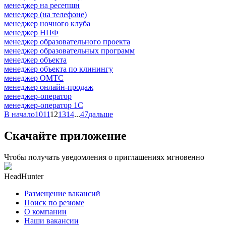
менеджер на ресепшн
менеджер (на телефоне)
менеджер ночного клуба
менеджер НПФ
менеджер образовательного проекта
менеджер образовательных программ
менеджер объекта
менеджер объекта по клинингу
менеджер ОМТС
менеджер онлайн-продаж
менеджер-оператор
менеджер-оператор 1С
В начало
10
11
12
13
14
...
47
дальше
Скачайте приложение
Чтобы получать уведомления о приглашениях мгновенно
HeadHunter
Размещение вакансий
Поиск по резюме
О компании
Наши вакансии