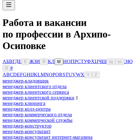
Работа и вакансии
по профессии в Архипо-
Осиповке
А
Б
В
Г
Д
Е
Ж
З
И
К
Л
Н
О
П
Р
С
Т
У
Ф
Х
Ц
Ч
Ш
Э
Ю
Ё
Й
М
Щ
Ы
#
Я
A
B
C
D
E
F
G
H
I
J
K
L
M
N
O
P
Q
R
S
T
U
V
W
X
Y
Z
менеджер-кладовщик
менеджер клиентского отдела
менеджер клиентского сервиса
менеджер клиентской поддержки
1
менеджер клининга
менеджер колл-центра
менеджер коммерческого отдела
менеджер коммерческой службы
менеджер-конструктор
менеджер-консультант
менеджер-консультант интернет-магазина