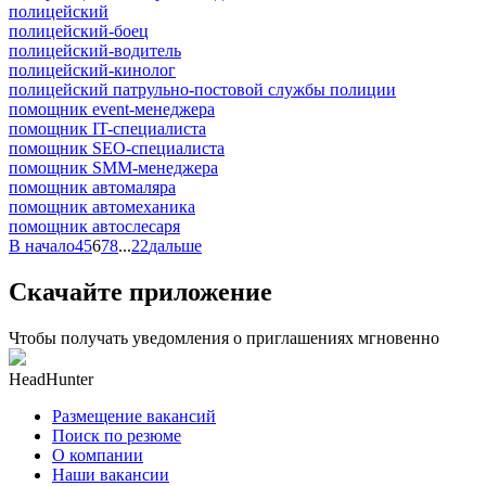
полицейский
полицейский-боец
полицейский-водитель
полицейский-кинолог
полицейский патрульно-постовой службы полиции
помощник event-менеджера
помощник IT-специалиста
помощник SEO-специалиста
помощник SMM-менеджера
помощник автомаляра
помощник автомеханика
помощник автослесаря
В начало
4
5
6
7
8
...
22
дальше
Скачайте приложение
Чтобы получать уведомления о приглашениях мгновенно
HeadHunter
Размещение вакансий
Поиск по резюме
О компании
Наши вакансии