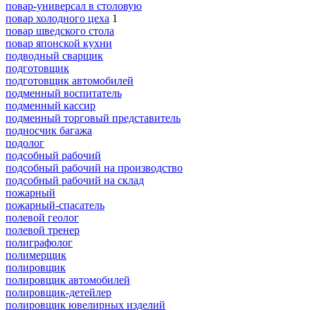
повар-универсал в столовую
повар холодного цеха
1
повар шведского стола
повар японской кухни
подводный сварщик
подготовщик
подготовщик автомобилей
подменный воспитатель
подменный кассир
подменный торговый представитель
подносчик багажа
подолог
подсобный рабочий
подсобный рабочий на производство
подсобный рабочий на склад
пожарный
пожарный-спасатель
полевой геолог
полевой тренер
полиграфолог
полимерщик
полировщик
полировщик автомобилей
полировщик-детейлер
полировщик ювелирных изделий