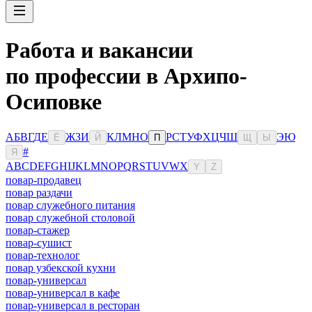
Работа и вакансии
по профессии в Архипо-
Осиповке
А
Б
В
Г
Д
Е
Ж
З
И
К
Л
М
Н
О
Р
С
Т
У
Ф
Х
Ц
Ч
Ш
Э
Ю
Ё
Й
П
Щ
Ы
#
Я
A
B
C
D
E
F
G
H
I
J
K
L
M
N
O
P
Q
R
S
T
U
V
W
X
Y
Z
повар-продавец
повар раздачи
повар служебного питания
повар служебной столовой
повар-стажер
повар-сушист
повар-технолог
повар узбекской кухни
повар-универсал
повар-универсал в кафе
повар-универсал в ресторан