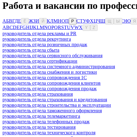
Работа и вакансии по профес
А
Б
В
Г
Д
Е
Ж
З
И
К
Л
М
Н
О
П
С
Т
У
Ф
Х
Ц
Ч
Ш
Э
Ю
Ё
Й
Р
Щ
Ы
Я
A
B
C
D
E
F
G
H
I
J
K
L
M
N
O
P
Q
R
S
T
U
V
W
X
Y
Z
руководитель отдела рекламы и PR
руководитель отдела рекрутинга
руководитель отдела розничных продаж
руководитель отдела сбыта
руководитель отдела сервисного обслуживания
руководитель отдела сертификации
руководитель отдела системного администрирования
руководитель отдела снабжения и логистики
руководитель отдела сопровождения 1С
руководитель отдела сопровождения клиентов
руководитель отдела сопровождения продаж
руководитель отдела страхования
руководитель отдела страхования и кредитования
руководитель отдела строительства и эксплуатации
руководитель отдела таможенного оформления
руководитель отдела телемаркетинга
руководитель отдела телефонных продаж
руководитель отдела тестирования
руководитель отдела технического контроля