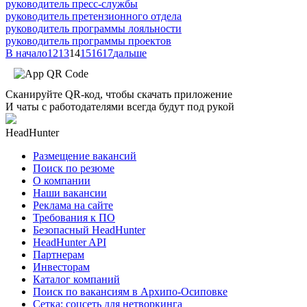
руководитель пресс-службы
руководитель претензионного отдела
руководитель программы лояльности
руководитель программы проектов
В начало
12
13
14
15
16
17
дальше
Сканируйте QR-код, чтобы скачать приложение
И чаты с работодателями всегда будут под рукой
HeadHunter
Размещение вакансий
Поиск по резюме
О компании
Наши вакансии
Реклама на сайте
Требования к ПО
Безопасный HeadHunter
HeadHunter API
Партнерам
Инвесторам
Каталог компаний
Поиск по вакансиям в Архипо-Осиповке
Сетка: соцсеть для нетворкинга