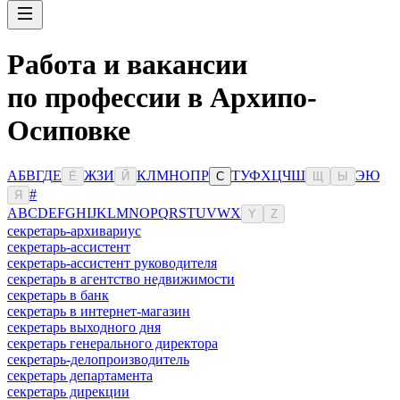
Работа и вакансии
по профессии в Архипо-
Осиповке
А
Б
В
Г
Д
Е
Ж
З
И
К
Л
М
Н
О
П
Р
Т
У
Ф
Х
Ц
Ч
Ш
Э
Ю
Ё
Й
С
Щ
Ы
#
Я
A
B
C
D
E
F
G
H
I
J
K
L
M
N
O
P
Q
R
S
T
U
V
W
X
Y
Z
секретарь-архивариус
секретарь-ассистент
секретарь-ассистент руководителя
секретарь в агентство недвижимости
секретарь в банк
секретарь в интернет-магазин
секретарь выходного дня
секретарь генерального директора
секретарь-делопроизводитель
секретарь департамента
секретарь дирекции