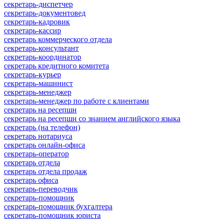
секретарь-диспетчер
секретарь-документовед
секретарь-кадровик
секретарь-кассир
секретарь коммерческого отдела
секретарь-консультант
секретарь-координатор
секретарь кредитного комитета
секретарь-курьер
секретарь-машинист
секретарь-менеджер
секретарь-менеджер по работе с клиентами
секретарь на ресепшн
секретарь на ресепшн со знанием английского языка
секретарь (на телефон)
секретарь нотариуса
секретарь онлайн-офиса
секретарь-оператор
секретарь отдела
секретарь отдела продаж
секретарь офиса
секретарь-переводчик
секретарь-помощник
секретарь-помощник бухгалтера
секретарь-помощник юриста