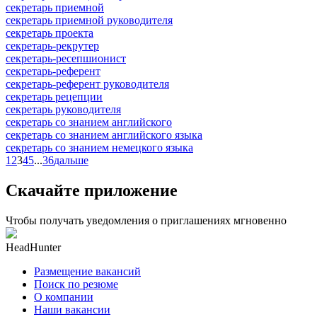
секретарь приемной
секретарь приемной руководителя
секретарь проекта
секретарь-рекрутер
секретарь-ресепшионист
секретарь-референт
секретарь-референт руководителя
секретарь рецепции
секретарь руководителя
секретарь со знанием английского
секретарь со знанием английского языка
секретарь со знанием немецкого языка
1
2
3
4
5
...
36
дальше
Скачайте приложение
Чтобы получать уведомления о приглашениях мгновенно
HeadHunter
Размещение вакансий
Поиск по резюме
О компании
Наши вакансии