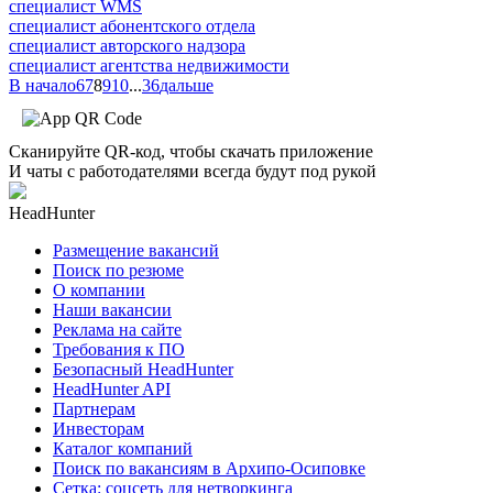
специалист WMS
специалист абонентского отдела
специалист авторского надзора
специалист агентства недвижимости
В начало
6
7
8
9
10
...
36
дальше
Сканируйте QR-код, чтобы скачать приложение
И чаты с работодателями всегда будут под рукой
HeadHunter
Размещение вакансий
Поиск по резюме
О компании
Наши вакансии
Реклама на сайте
Требования к ПО
Безопасный HeadHunter
HeadHunter API
Партнерам
Инвесторам
Каталог компаний
Поиск по вакансиям в Архипо-Осиповке
Сетка: соцсеть для нетворкинга