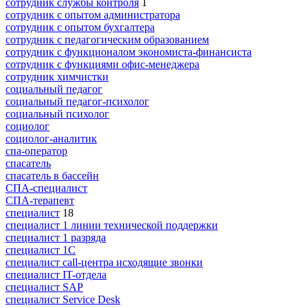
сотрудник службы контроля
1
сотрудник с опытом администратора
сотрудник с опытом бухгалтера
сотрудник с педагогическим образованием
сотрудник с функционалом экономиста-финансиста
сотрудник с функциями офис-менеджера
сотрудник химчистки
социальный педагог
социальный педагог-психолог
социальный психолог
социолог
социолог-аналитик
спа-оператор
спасатель
спасатель в бассейн
СПА-специалист
СПА-терапевт
специалист
18
специалист 1 линии технической поддержки
специалист 1 разряда
специалист 1С
специалист call-центра исходящие звонки
специалист IT-отдела
специалист SAP
специалист Service Desk