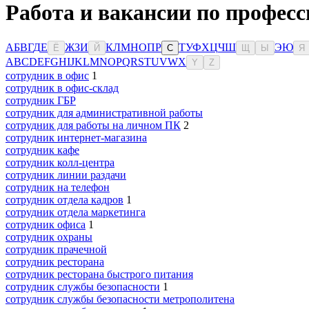
Работа и вакансии по профес
А
Б
В
Г
Д
Е
Ж
З
И
К
Л
М
Н
О
П
Р
Т
У
Ф
Х
Ц
Ч
Ш
Э
Ю
Ё
Й
С
Щ
Ы
Я
A
B
C
D
E
F
G
H
I
J
K
L
M
N
O
P
Q
R
S
T
U
V
W
X
Y
Z
сотрудник в офис
1
сотрудник в офис-склад
сотрудник ГБР
сотрудник для административной работы
сотрудник для работы на личном ПК
2
сотрудник интернет-магазина
сотрудник кафе
сотрудник колл-центра
сотрудник линии раздачи
сотрудник на телефон
сотрудник отдела кадров
1
сотрудник отдела маркетинга
сотрудник офиса
1
сотрудник охраны
сотрудник прачечной
сотрудник ресторана
сотрудник ресторана быстрого питания
сотрудник службы безопасности
1
сотрудник службы безопасности метрополитена