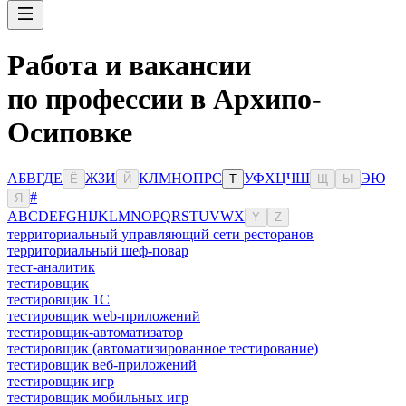
Работа и вакансии
по профессии в Архипо-
Осиповке
А
Б
В
Г
Д
Е
Ж
З
И
К
Л
М
Н
О
П
Р
С
У
Ф
Х
Ц
Ч
Ш
Э
Ю
Ё
Й
Т
Щ
Ы
#
Я
A
B
C
D
E
F
G
H
I
J
K
L
M
N
O
P
Q
R
S
T
U
V
W
X
Y
Z
территориальный управляющий сети ресторанов
территориальный шеф-повар
тест-аналитик
тестировщик
тестировщик 1С
тестировщик web-приложений
тестировщик-автоматизатор
тестировщик (автоматизированное тестирование)
тестировщик веб-приложений
тестировщик игр
тестировщик мобильных игр