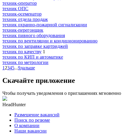
техник-оператор
техник ОПС
техник-осеменатор
техник отдела продаж
техник охранно-пожарной сигнализации
техник-перегонщик
техник пивного оборудования
техник по вентиляции и кондиционированию
техник по заправке картриджей
техник по качеству
1
техник по КИП и автоматике
техник по метрологии
1
2
3
4
5
...
9
дальше
Скачайте приложение
Чтобы получать уведомления о приглашениях мгновенно
HeadHunter
Размещение вакансий
Поиск по резюме
О компании
Наши вакансии