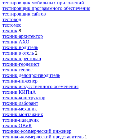
тестировщик мобильных приложений
тестировщик программного обеспечения
тестировщик сайтов
тестовод
тестомес
техник
8
техник-архитектор
техник АХО
техник-водитель
техник в отель
2
техник в ресторан
техник-геодезист
техник геолог
техник-делопроизводитель
техник-инженер
техник искусственного осеменения
техник КИПиА
техник-конструктор
техник-лаборант
техник-механик
техник-монтажник
техник-наладчик
техник ОВиК
технико-коммерческий инженер
технико-коммерческий представитель
1