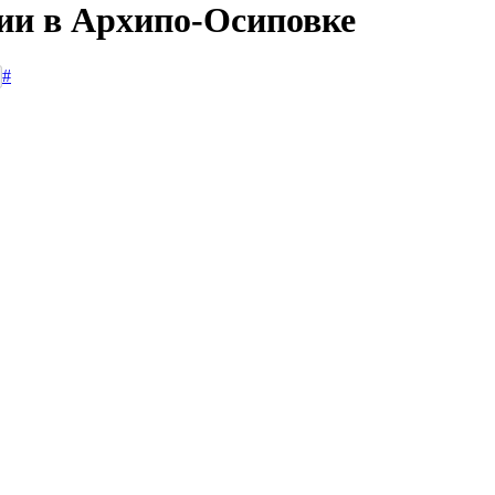
сии в Архипо-Осиповке
#