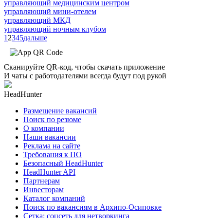
управляющий медицинским центром
управляющий мини-отелем
управляющий МКД
управляющий ночным клубом
1
2
3
4
5
дальше
Сканируйте QR-код, чтобы скачать приложение
И чаты с работодателями всегда будут под рукой
HeadHunter
Размещение вакансий
Поиск по резюме
О компании
Наши вакансии
Реклама на сайте
Требования к ПО
Безопасный HeadHunter
HeadHunter API
Партнерам
Инвесторам
Каталог компаний
Поиск по вакансиям в Архипо-Осиповке
Сетка: соцсеть для нетворкинга