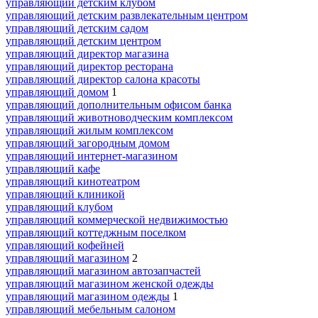
управляющий детским клубом
управляющий детским развлекательным центром
управляющий детским садом
управляющий детским центром
управляющий директор магазина
управляющий директор ресторана
управляющий директор салона красоты
управляющий домом
1
управляющий дополнительным офисом банка
управляющий животноводческим комплексом
управляющий жилым комплексом
управляющий загородным домом
управляющий интернет-магазином
управляющий кафе
управляющий кинотеатром
управляющий клиникой
управляющий клубом
управляющий коммерческой недвижимостью
управляющий коттеджным поселком
управляющий кофейней
управляющий магазином
2
управляющий магазином автозапчастей
управляющий магазином женской одежды
управляющий магазином одежды
1
управляющий мебельным салоном