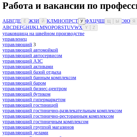
Работа и вакансии по профес
А
Б
В
Г
Д
Е
Ж
З
И
К
Л
М
Н
О
П
Р
С
Т
Ф
Х
Ц
Ч
Ш
Э
Ю
Ё
Й
У
Щ
Ы
Я
A
B
C
D
E
F
G
H
I
J
K
L
M
N
O
P
Q
R
S
T
U
V
W
X
Y
Z
упаковщица на швейном производстве
управленец
управляющий
3
управляющий автомойкой
управляющий автосервисом
управляющий АЗС
управляющий активами
управляющий базой отдыха
управляющий банным комплексом
управляющий баром
управляющий бизнес-центром
управляющий бутиком
управляющий гипермаркетом
управляющий гостиницей
управляющий гостинично-развлекательным комплексом
управляющий гостинично-ресторанным комплексом
управляющий гостиничным комплексом
управляющий группой магазинов
управляющий делами